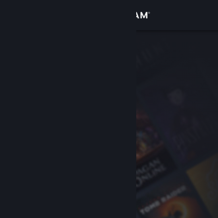
Anmelden
Shop
Community
Info
Support
Sprache ändern
Steam-Mobile-App herunterladen
Desktopversion anzeigen