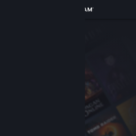
Anmelden
Shop
Community
Info
Support
Sprache ändern
Steam-Mobile-App herunterladen
Desktopversion anzeigen