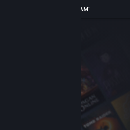
Anmelden
Shop
Community
Info
Support
Sprache ändern
Steam-Mobile-App herunterladen
Desktopversion anzeigen