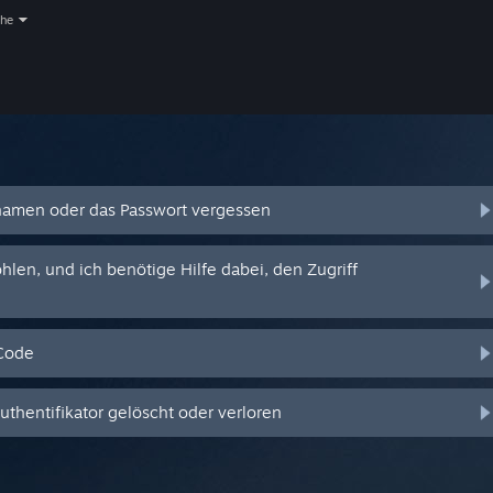
che
amen oder das Passwort vergessen
en, und ich benötige Hilfe dabei, den Zugriff
-Code
hentifikator gelöscht oder verloren