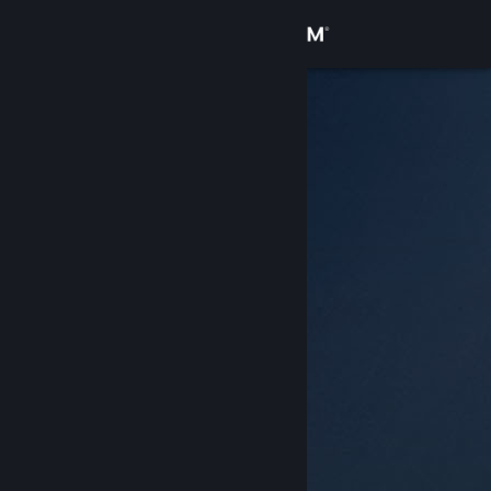
Anmelden
Shop
Community
Info
Support
Sprache ändern
Steam-Mobile-App herunterladen
Desktopversion anzeigen