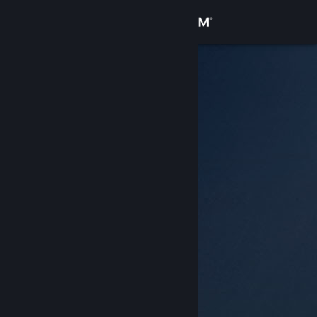
Anmelden
Shop
Community
Info
Support
Sprache ändern
Steam-Mobile-App herunterladen
Desktopversion anzeigen