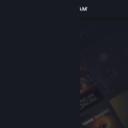
Σύνδεση
Κατάστημα
Κοινότητα
Σχετικά
Υποστήριξη
Αλλαγή γλώσσας
Αποκτήστε την εφαρμογή Steam για κινητές συσκευές
Προβολή ιστοσελίδας για υπολογιστές