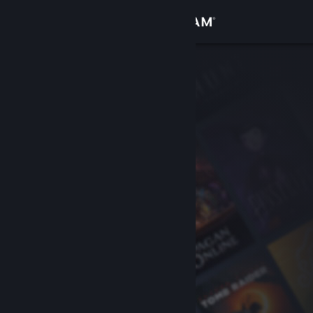
Σύνδεση
Κατάστημα
Κοινότητα
Σχετικά
Υποστήριξη
Αλλαγή γλώσσας
Αποκτήστε την εφαρμογή Steam για κινητές συσκευές
Προβολή ιστοσελίδας για υπολογιστές