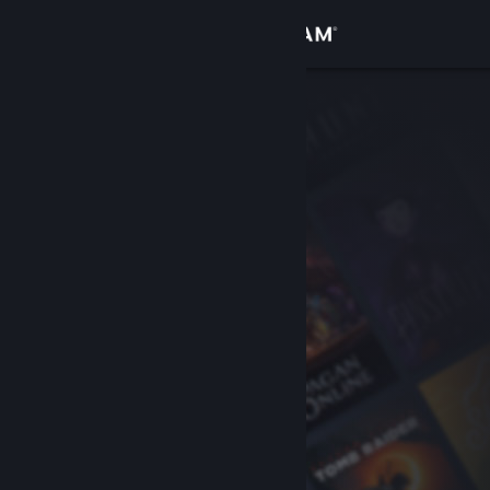
Σύνδεση
Κατάστημα
Κοινότητα
Σχετικά
Υποστήριξη
Αλλαγή γλώσσας
Αποκτήστε την εφαρμογή Steam για κινητές συσκευές
Προβολή ιστοσελίδας για υπολογιστές