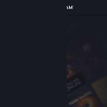
Σύνδεση
Κατάστημα
Κοινότητα
Σχετικά
Υποστήριξη
Αλλαγή γλώσσας
Αποκτήστε την εφαρμογή Steam για κινητές συσκευές
Προβολή ιστοσελίδας για υπολογιστές