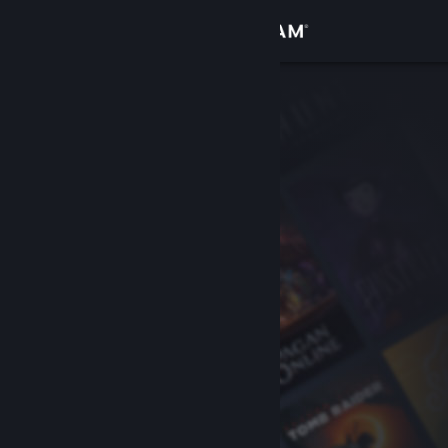
Σύνδεση
Κατάστημα
Κοινότητα
Σχετικά
Υποστήριξη
Αλλαγή γλώσσας
Αποκτήστε την εφαρμογή Steam για κινητές συσκευές
Προβολή ιστοσελίδας για υπολογιστές