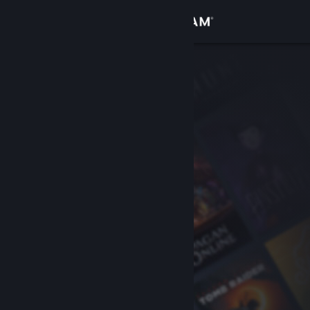
Σύνδεση
Κατάστημα
Κοινότητα
Σχετικά
Υποστήριξη
Αλλαγή γλώσσας
Αποκτήστε την εφαρμογή Steam για κινητές συσκευές
Προβολή ιστοσελίδας για υπολογιστές