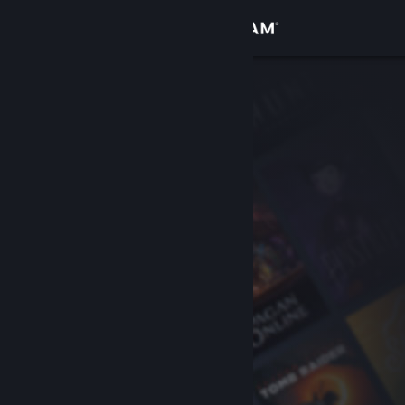
Σύνδεση
Κατάστημα
Κοινότητα
Σχετικά
Υποστήριξη
Αλλαγή γλώσσας
Αποκτήστε την εφαρμογή Steam για κινητές συσκευές
Προβολή ιστοσελίδας για υπολογιστές