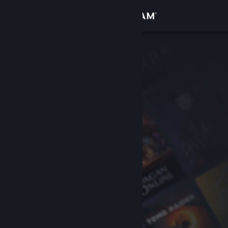
Σύνδεση
Κατάστημα
Κοινότητα
Σχετικά
Υποστήριξη
Αλλαγή γλώσσας
Αποκτήστε την εφαρμογή Steam για κινητές συσκευές
Προβολή ιστοσελίδας για υπολογιστές