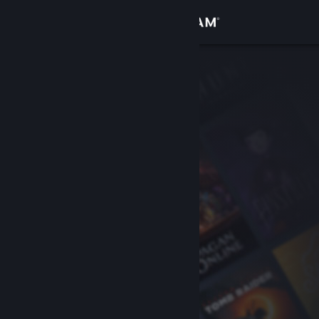
Σύνδεση
Κατάστημα
Κοινότητα
Σχετικά
Υποστήριξη
Αλλαγή γλώσσας
Αποκτήστε την εφαρμογή Steam για κινητές συσκευές
Προβολή ιστοσελίδας για υπολογιστές