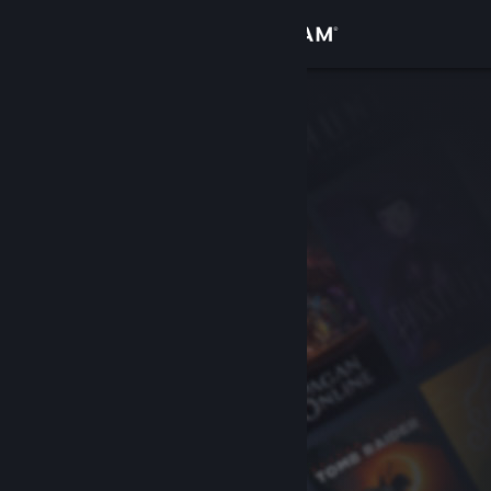
Σύνδεση
Κατάστημα
Κοινότητα
Σχετικά
Υποστήριξη
Αλλαγή γλώσσας
Αποκτήστε την εφαρμογή Steam για κινητές συσκευές
Προβολή ιστοσελίδας για υπολογιστές