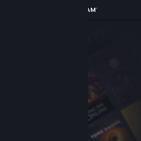
Σύνδεση
Κατάστημα
Κοινότητα
Σχετικά
Υποστήριξη
Αλλαγή γλώσσας
Αποκτήστε την εφαρμογή Steam για κινητές συσκευές
Προβολή ιστοσελίδας για υπολογιστές