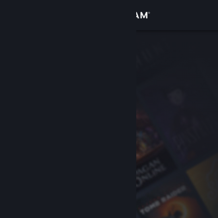
Σύνδεση
Κατάστημα
Κοινότητα
Σχετικά
Υποστήριξη
Αλλαγή γλώσσας
Αποκτήστε την εφαρμογή Steam για κινητές συσκευές
Προβολή ιστοσελίδας για υπολογιστές