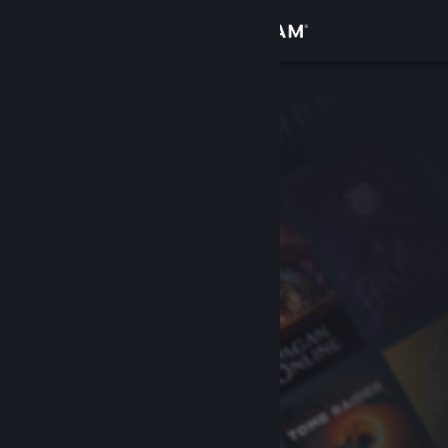
Σύνδεση
Κατάστημα
Κοινότητα
Σχετικά
Υποστήριξη
Αλλαγή γλώσσας
Αποκτήστε την εφαρμογή Steam για κινητές συσκευές
Προβολή ιστοσελίδας για υπολογιστές