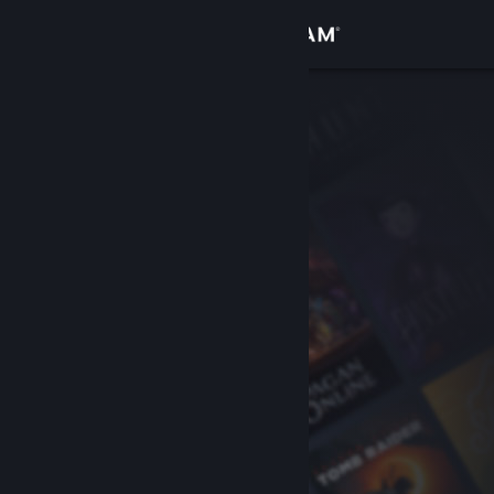
Σύνδεση
Κατάστημα
Κοινότητα
Σχετικά
Υποστήριξη
Αλλαγή γλώσσας
Αποκτήστε την εφαρμογή Steam για κινητές συσκευές
Προβολή ιστοσελίδας για υπολογιστές