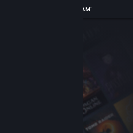
Σύνδεση
Κατάστημα
Κοινότητα
Σχετικά
Υποστήριξη
Αλλαγή γλώσσας
Αποκτήστε την εφαρμογή Steam για κινητές συσκευές
Προβολή ιστοσελίδας για υπολογιστές