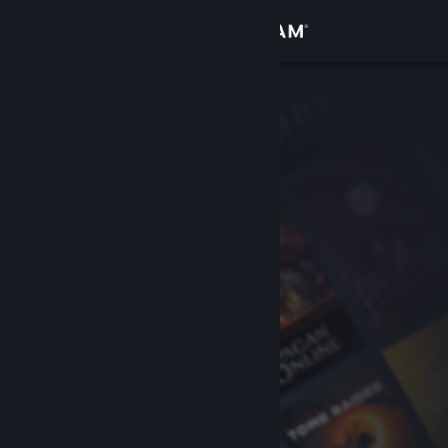
Σύνδεση
Κατάστημα
Κοινότητα
Σχετικά
Υποστήριξη
Αλλαγή γλώσσας
Αποκτήστε την εφαρμογή Steam για κινητές συσκευές
Προβολή ιστοσελίδας για υπολογιστές