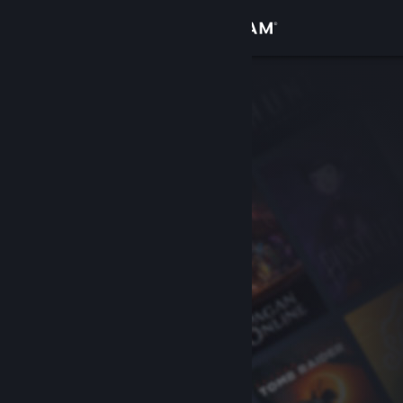
Σύνδεση
Κατάστημα
Κοινότητα
Σχετικά
Υποστήριξη
Αλλαγή γλώσσας
Αποκτήστε την εφαρμογή Steam για κινητές συσκευές
Προβολή ιστοσελίδας για υπολογιστές