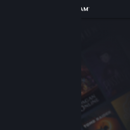
Σύνδεση
Κατάστημα
Κοινότητα
Σχετικά
Υποστήριξη
Αλλαγή γλώσσας
Αποκτήστε την εφαρμογή Steam για κινητές συσκευές
Προβολή ιστοσελίδας για υπολογιστές