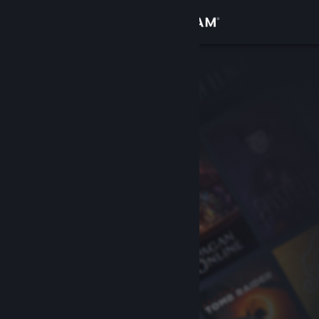
Σύνδεση
Κατάστημα
Κοινότητα
Σχετικά
Υποστήριξη
Αλλαγή γλώσσας
Αποκτήστε την εφαρμογή Steam για κινητές συσκευές
Προβολή ιστοσελίδας για υπολογιστές