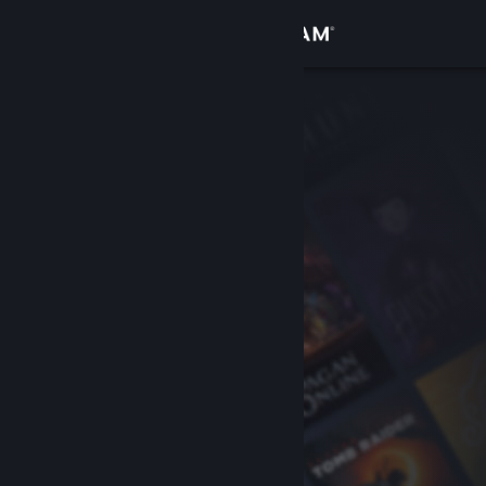
Σύνδεση
Κατάστημα
Κοινότητα
Σχετικά
Υποστήριξη
Αλλαγή γλώσσας
Αποκτήστε την εφαρμογή Steam για κινητές συσκευές
Προβολή ιστοσελίδας για υπολογιστές