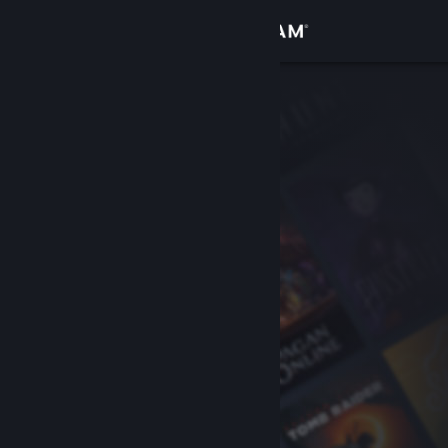
Σύνδεση
Κατάστημα
Κοινότητα
Σχετικά
Υποστήριξη
Αλλαγή γλώσσας
Αποκτήστε την εφαρμογή Steam για κινητές συσκευές
Προβολή ιστοσελίδας για υπολογιστές