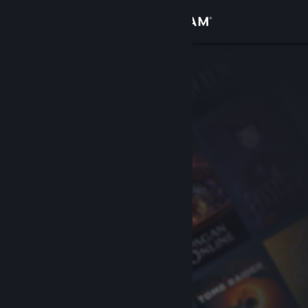
Σύνδεση
Κατάστημα
Κοινότητα
Σχετικά
Υποστήριξη
Αλλαγή γλώσσας
Αποκτήστε την εφαρμογή Steam για κινητές συσκευές
Προβολή ιστοσελίδας για υπολογιστές