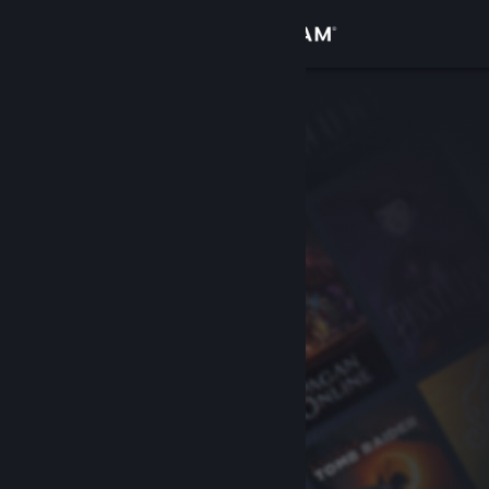
Σύνδεση
Κατάστημα
Κοινότητα
Σχετικά
Υποστήριξη
Αλλαγή γλώσσας
Αποκτήστε την εφαρμογή Steam για κινητές συσκευές
Προβολή ιστοσελίδας για υπολογιστές