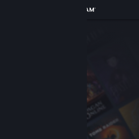
Σύνδεση
Κατάστημα
Κοινότητα
Σχετικά
Υποστήριξη
Αλλαγή γλώσσας
Αποκτήστε την εφαρμογή Steam για κινητές συσκευές
Προβολή ιστοσελίδας για υπολογιστές