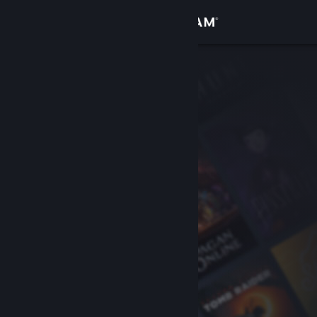
Σύνδεση
Κατάστημα
Κοινότητα
Σχετικά
Υποστήριξη
Αλλαγή γλώσσας
Αποκτήστε την εφαρμογή Steam για κινητές συσκευές
Προβολή ιστοσελίδας για υπολογιστές