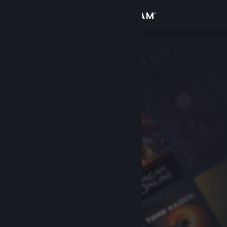
Σύνδεση
Κατάστημα
Κοινότητα
Σχετικά
Υποστήριξη
Αλλαγή γλώσσας
Αποκτήστε την εφαρμογή Steam για κινητές συσκευές
Προβολή ιστοσελίδας για υπολογιστές