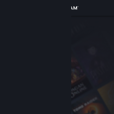
Σύνδεση
Κατάστημα
Κοινότητα
Σχετικά
Υποστήριξη
Αλλαγή γλώσσας
Αποκτήστε την εφαρμογή Steam για κινητές συσκευές
Προβολή ιστοσελίδας για υπολογιστές