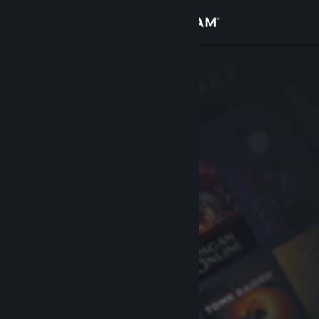
Σύνδεση
Κατάστημα
Κοινότητα
Σχετικά
Υποστήριξη
Αλλαγή γλώσσας
Αποκτήστε την εφαρμογή Steam για κινητές συσκευές
Προβολή ιστοσελίδας για υπολογιστές