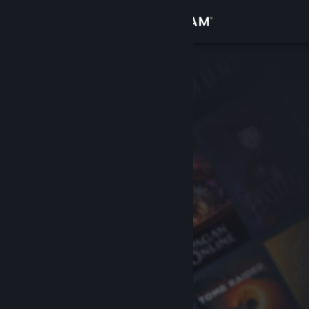
Σύνδεση
Κατάστημα
Κοινότητα
Σχετικά
Υποστήριξη
Αλλαγή γλώσσας
Αποκτήστε την εφαρμογή Steam για κινητές συσκευές
Προβολή ιστοσελίδας για υπολογιστές