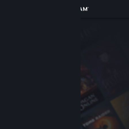
Σύνδεση
Κατάστημα
Κοινότητα
Σχετικά
Υποστήριξη
Αλλαγή γλώσσας
Αποκτήστε την εφαρμογή Steam για κινητές συσκευές
Προβολή ιστοσελίδας για υπολογιστές