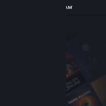
Σύνδεση
Κατάστημα
Κοινότητα
Σχετικά
Υποστήριξη
Αλλαγή γλώσσας
Αποκτήστε την εφαρμογή Steam για κινητές συσκευές
Προβολή ιστοσελίδας για υπολογιστές