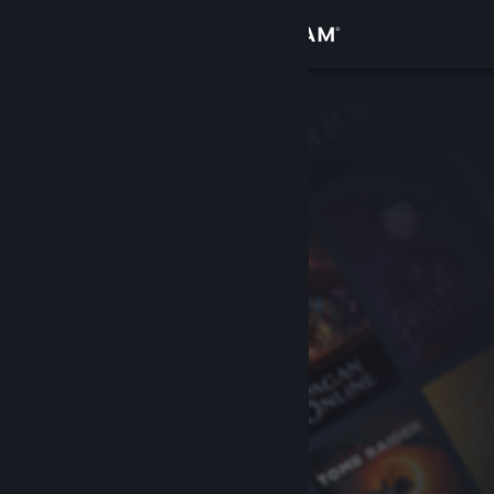
Σύνδεση
Κατάστημα
Κοινότητα
Σχετικά
Υποστήριξη
Αλλαγή γλώσσας
Αποκτήστε την εφαρμογή Steam για κινητές συσκευές
Προβολή ιστοσελίδας για υπολογιστές