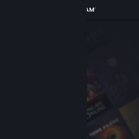
Σύνδεση
Κατάστημα
Κοινότητα
Σχετικά
Υποστήριξη
Αλλαγή γλώσσας
Αποκτήστε την εφαρμογή Steam για κινητές συσκευές
Προβολή ιστοσελίδας για υπολογιστές