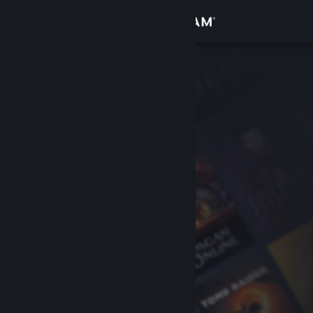
Σύνδεση
Κατάστημα
Κοινότητα
Σχετικά
Υποστήριξη
Αλλαγή γλώσσας
Αποκτήστε την εφαρμογή Steam για κινητές συσκευές
Προβολή ιστοσελίδας για υπολογιστές