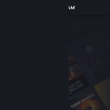
Σύνδεση
Κατάστημα
Κοινότητα
Σχετικά
Υποστήριξη
Αλλαγή γλώσσας
Αποκτήστε την εφαρμογή Steam για κινητές συσκευές
Προβολή ιστοσελίδας για υπολογιστές