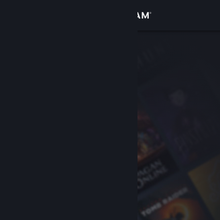
Σύνδεση
Κατάστημα
Κοινότητα
Σχετικά
Υποστήριξη
Αλλαγή γλώσσας
Αποκτήστε την εφαρμογή Steam για κινητές συσκευές
Προβολή ιστοσελίδας για υπολογιστές