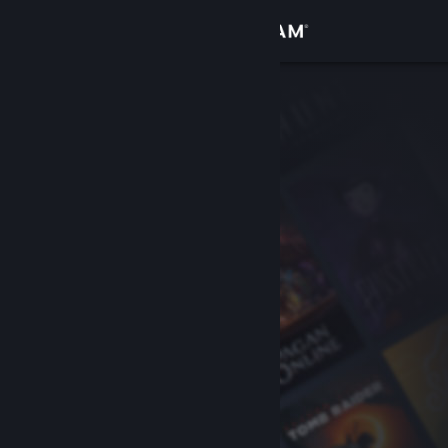
Σύνδεση
Κατάστημα
Κοινότητα
Σχετικά
Υποστήριξη
Αλλαγή γλώσσας
Αποκτήστε την εφαρμογή Steam για κινητές συσκευές
Προβολή ιστοσελίδας για υπολογιστές