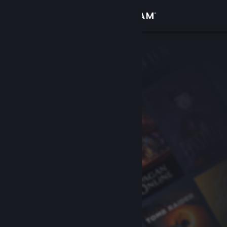
Σύνδεση
Κατάστημα
Κοινότητα
Σχετικά
Υποστήριξη
Αλλαγή γλώσσας
Αποκτήστε την εφαρμογή Steam για κινητές συσκευές
Προβολή ιστοσελίδας για υπολογιστές