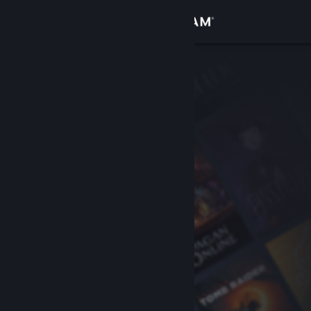
Σύνδεση
Κατάστημα
Κοινότητα
Σχετικά
Υποστήριξη
Αλλαγή γλώσσας
Αποκτήστε την εφαρμογή Steam για κινητές συσκευές
Προβολή ιστοσελίδας για υπολογιστές