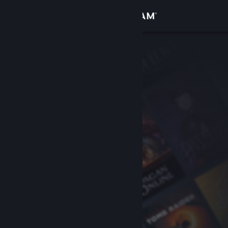
Σύνδεση
Κατάστημα
Κοινότητα
Σχετικά
Υποστήριξη
Αλλαγή γλώσσας
Αποκτήστε την εφαρμογή Steam για κινητές συσκευές
Προβολή ιστοσελίδας για υπολογιστές