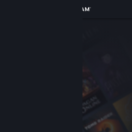
Σύνδεση
Κατάστημα
Κοινότητα
Σχετικά
Υποστήριξη
Αλλαγή γλώσσας
Αποκτήστε την εφαρμογή Steam για κινητές συσκευές
Προβολή ιστοσελίδας για υπολογιστές