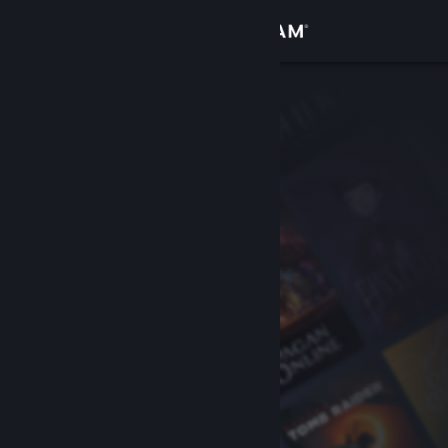
Σύνδεση
Κατάστημα
Κοινότητα
Σχετικά
Υποστήριξη
Αλλαγή γλώσσας
Αποκτήστε την εφαρμογή Steam για κινητές συσκευές
Προβολή ιστοσελίδας για υπολογιστές