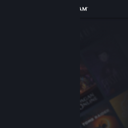
Σύνδεση
Κατάστημα
Κοινότητα
Σχετικά
Υποστήριξη
Αλλαγή γλώσσας
Αποκτήστε την εφαρμογή Steam για κινητές συσκευές
Προβολή ιστοσελίδας για υπολογιστές