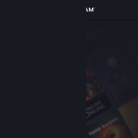
Σύνδεση
Κατάστημα
Κοινότητα
Σχετικά
Υποστήριξη
Αλλαγή γλώσσας
Αποκτήστε την εφαρμογή Steam για κινητές συσκευές
Προβολή ιστοσελίδας για υπολογιστές